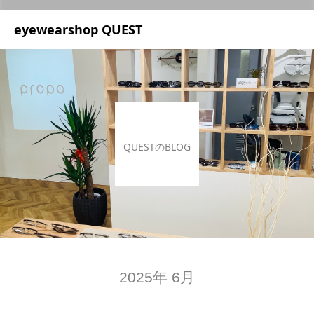
UA-209687166-1
eyewearshop QUEST
QUESTのBLOG
2025年 6月