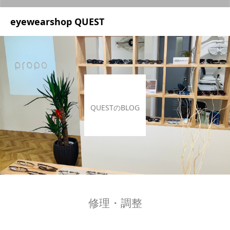
UA-209687166-1
eyewearshop QUEST
QUESTのBLOG
修理・調整