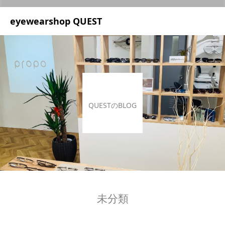
UA-209687166-1
eyewearshop QUEST
QUESTのBLOG
未分類