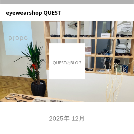
UA-209687166-1
eyewearshop QUEST
QUESTのBLOG
2025年 12月