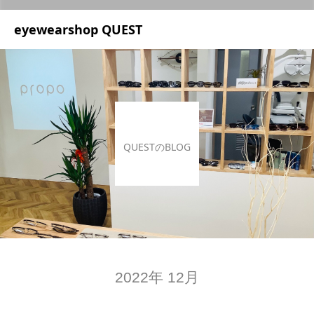
UA-209687166-1
eyewearshop QUEST
QUESTのBLOG
2022年 12月