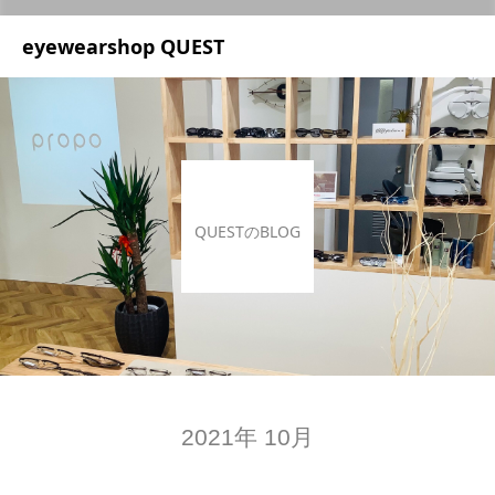
UA-209687166-1
eyewearshop QUEST
QUESTのBLOG
2021年 10月