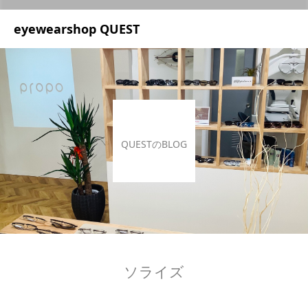
UA-209687166-1
eyewearshop QUEST
QUESTのBLOG
ソライズ