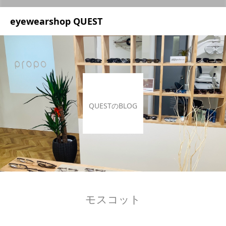
UA-209687166-1
eyewearshop QUEST
QUESTのBLOG
モスコット