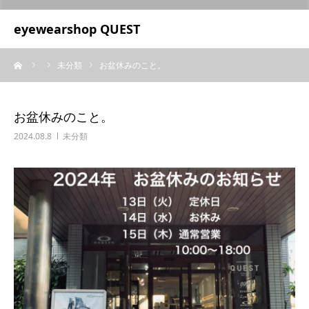
UA-209687166-1
eyewearshop QUEST
ーム
未分類
お盆休みのこと。
お盆休みのこと。
2024.08.8
未分類