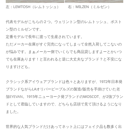
左：LEMTOSH（レムトッシュ） 右：MILZEN（ミルゼン）
代表モデルがこちらの２つ。ウェリントン型のレムトッシュ、ボスト
ン型のミルゼンです。
定番モデルで長年に渡って生産されています。
ただメーカー在庫がすぐ完売になってしまって全然入荷してこないの
が悩みです。まぁメーカー側でいくらでも商品貸しますよーとかいつ
でも在庫あります！と言われると逆に大丈夫なブランド？と不安にな
りますけども。
クラシック系アイウェアブランドは色々とありますが、1972年日本発
ブランドながらLAオリバーピープルズの製造/販売を手掛けていた
老
舗EYEVAN
。1915年ニューヨーク発ブランドのMOSCOT、が2強ブラン
ドとして君臨していますので、どちらも店頭で見て頂けるようになり
ました。
世界的な人気ブランドだけあってネット上にはフェイク品も数多く出