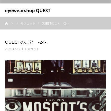
UA-209687166-1
eyewearshop QUEST
ーム
モスコット
QUESTのこと ‐24‐
QUESTのこと ‐24‐
2021.12.12
モスコット