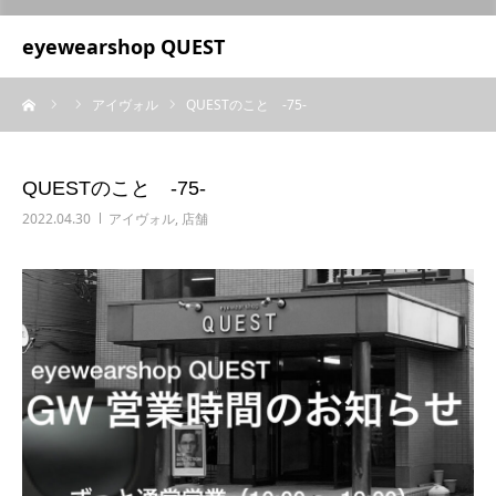
UA-209687166-1
eyewearshop QUEST
ーム
アイヴォル
QUESTのこと ‐75‐
QUESTのこと ‐75‐
2022.04.30
アイヴォル
,
店舗