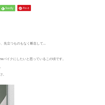
feedly
Pin it
つ、先立つものもなく断念して…
ewバイクにしたいと思っているこの頃です。
。
け。