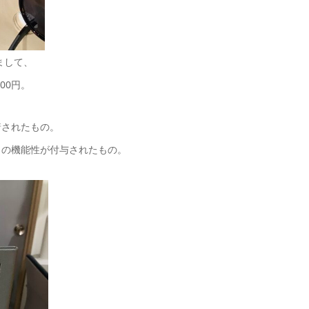
まして、
00円。
着されたもの。
トの機能性が付与されたもの。