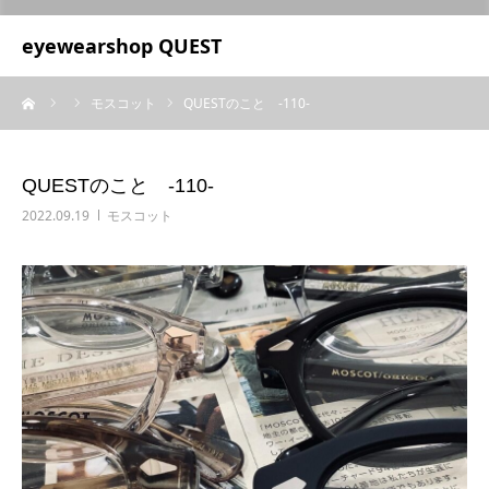
UA-209687166-1
eyewearshop QUEST
ーム
モスコット
QUESTのこと ‐110‐
QUESTのこと ‐110‐
2022.09.19
モスコット