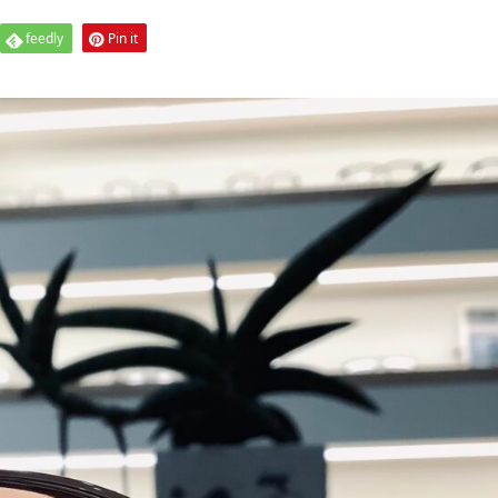
feedly
Pin it