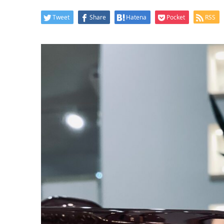
Tweet
Share
Hatena
Pocket
RSS