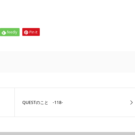
feedly
Pin it
QUESTのこと ‐118‐