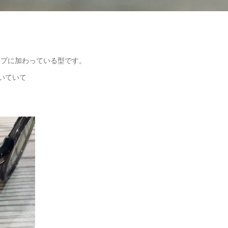
ップに加わっている型です。
効いていて
。