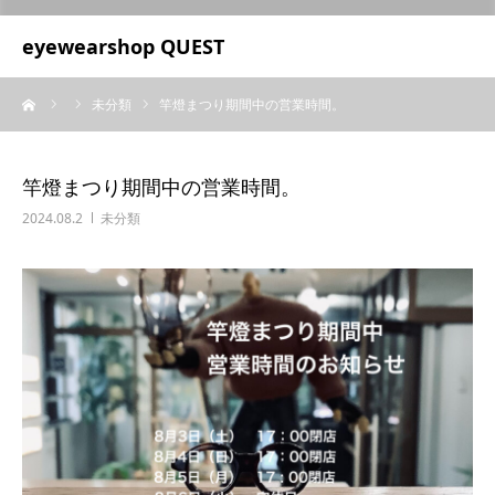
UA-209687166-1
eyewearshop QUEST
ーム
未分類
竿燈まつり期間中の営業時間。
竿燈まつり期間中の営業時間。
2024.08.2
未分類