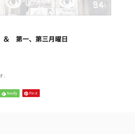
す。
feedly
Pin it