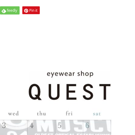
feedly
Pin it