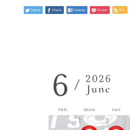
Tweet
Share
Hatena
Pocket
RSS