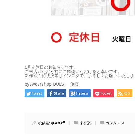
6月定休日のお知らせです。
ご来店いただく前にご確認いただけると幸いです。
新作や入荷状況等はインスタで。よろしくお願いいたしま
eyewearshop QUEST 伊藤
Tweet
Share
Hatena
Pocket
RSS
投稿者:
questaff
未分類
コメント:
4