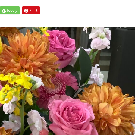
feedly
Pin it