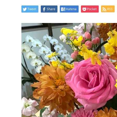
Tweet
Share
Hatena
Pocket
RSS