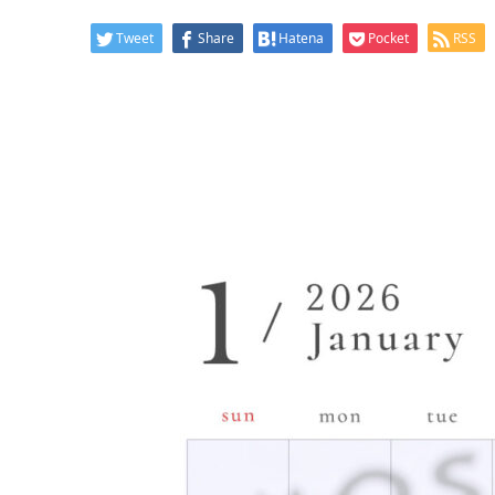
Tweet
Share
Hatena
Pocket
RSS