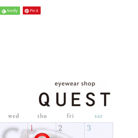
feedly
Pin it